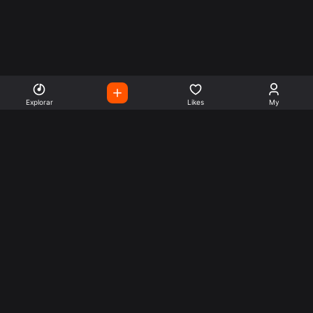
Explorar
Likes
My
Escute Rádios de Todo o
Mundo
Use a busca para encontrar sua música ou seu estilo
preferido.
Music
Company
Explore
Get this theme
Charts
Articles