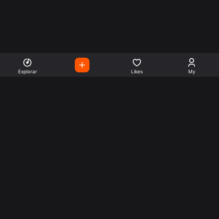
Explorar
Likes
My
Escute Rádios de Todo o
Mundo
Use a busca para encontrar sua música ou seu estilo
preferido.
Music
Company
Explore
Get this theme
Charts
Articles