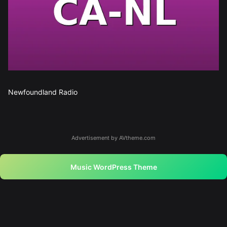
Newfoundland Radio
Advertisement by AVtheme.com
Music WordPress Theme