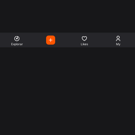
Explorar
Likes
My
Escute Rádios de Todo o
Mundo
Use a busca para encontrar sua música ou seu estilo
preferido.
Music
Company
Explore
Get this theme
Charts
Articles