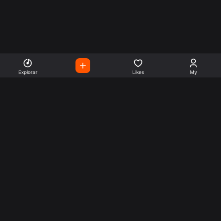
Explorar
Likes
My
Escute Rádios de Todo o
Mundo
Use a busca para encontrar sua música ou seu estilo
preferido.
Music
Company
Explore
Get this theme
Charts
Articles