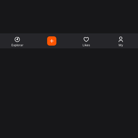
Explorar
Likes
My
Escute Rádios de Todo o
Mundo
Use a busca para encontrar sua música ou seu estilo
preferido.
Music
Company
Explore
Get this theme
Charts
Articles