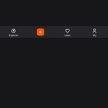
Explorar
Likes
My
Escute Rádios de Todo o
Mundo
Use a busca para encontrar sua música ou seu estilo
preferido.
Music
Company
Explore
Get this theme
Charts
Articles