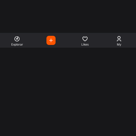
Explorar
Likes
My
Escute Rádios de Todo o
Mundo
Use a busca para encontrar sua música ou seu estilo
preferido.
Music
Company
Explore
Get this theme
Charts
Articles