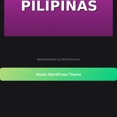
Advertisement by AVtheme.com
Music WordPress Theme