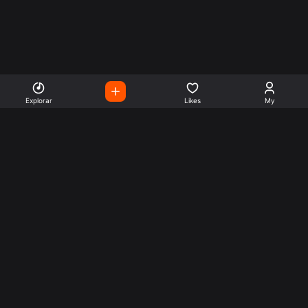
Explorar
Likes
My
Escute Rádios de Todo o
Mundo
Use a busca para encontrar sua música ou seu estilo
preferido.
Music
Company
Explore
Get this theme
Charts
Articles