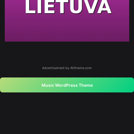
Advertisement by AVtheme.com
Music WordPress Theme