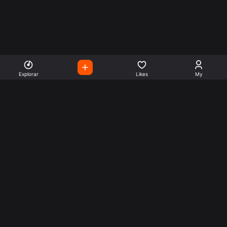
Explorar
Likes
My
Escute Rádios de Todo o
Mundo
Use a busca para encontrar sua música ou seu estilo
preferido.
Music
Company
Explore
Get this theme
Charts
Articles