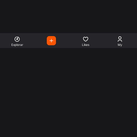
Explorar
Likes
My
Escute Rádios de Todo o
Mundo
Use a busca para encontrar sua música ou seu estilo
preferido.
Music
Company
Explore
Get this theme
Charts
Articles