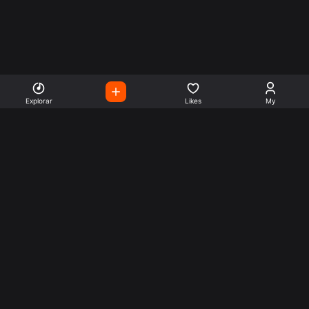
Explorar
Likes
My
Escute Rádios de Todo o
Mundo
Use a busca para encontrar sua música ou seu estilo
preferido.
Music
Company
Explore
Get this theme
Charts
Articles