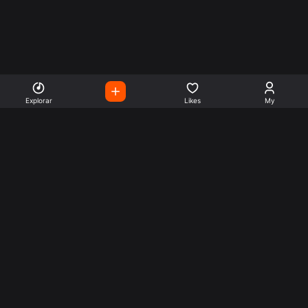
Explorar
Likes
My
Escute Rádios de Todo o
Mundo
Use a busca para encontrar sua música ou seu estilo
preferido.
Music
Company
Explore
Get this theme
Charts
Articles