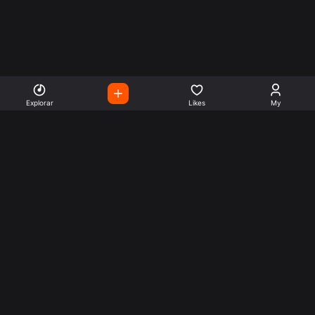
Explorar
Likes
My
Escute Rádios de Todo o
Mundo
Use a busca para encontrar sua música ou seu estilo
preferido.
Music
Company
Explore
Get this theme
Charts
Articles