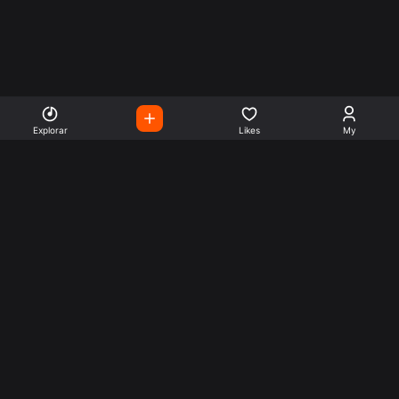
Explorar
Likes
My
Escute Rádios de Todo o
Mundo
Use a busca para encontrar sua música ou seu estilo
preferido.
Music
Company
Explore
Get this theme
Charts
Articles