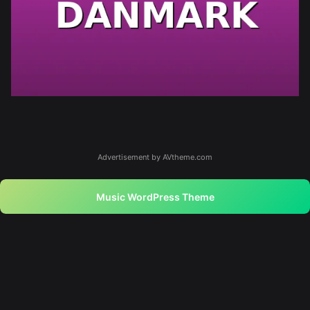
Advertisement by AVtheme.com
Music WordPress Theme