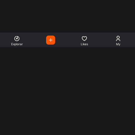
Explorar
Likes
My
Escute Rádios de Todo o
Mundo
Use a busca para encontrar sua música ou seu estilo
preferido.
Music
Company
Explore
Get this theme
Charts
Articles