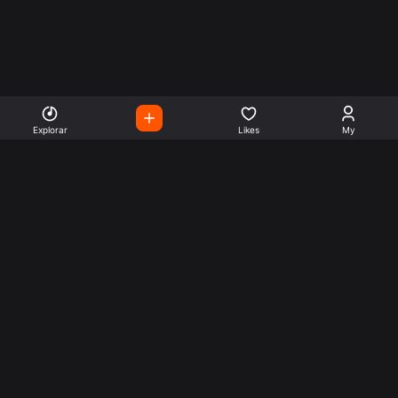
Explorar
Likes
My
Escute Rádios de Todo o
Mundo
Use a busca para encontrar sua música ou seu estilo
preferido.
Music
Company
Explore
Get this theme
Charts
Articles