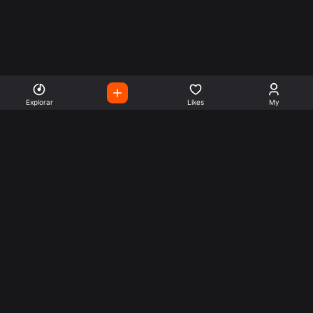
Explorar
Likes
My
Escute Rádios de Todo o
Mundo
Use a busca para encontrar sua música ou seu estilo
preferido.
Music
Company
Explore
Get this theme
Charts
Articles