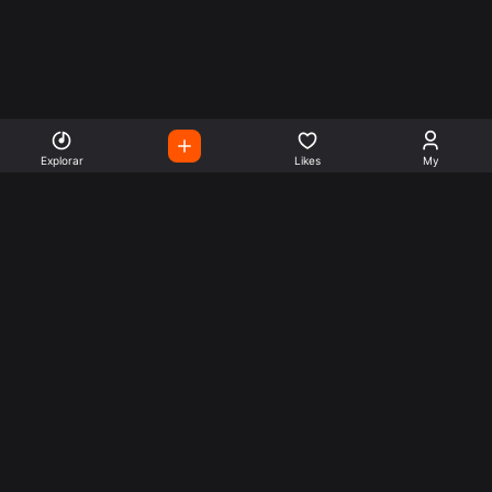
Explorar
Likes
My
Escute Rádios de Todo o
Mundo
Use a busca para encontrar sua música ou seu estilo
preferido.
Music
Company
Explore
Get this theme
Charts
Articles