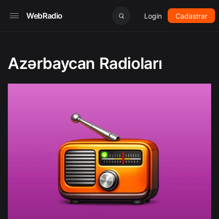
WebRadio
Login
Cadastrar
Azərbaycan Radioları