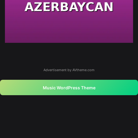
Advertisement by AVtheme.com
Music WordPress Theme