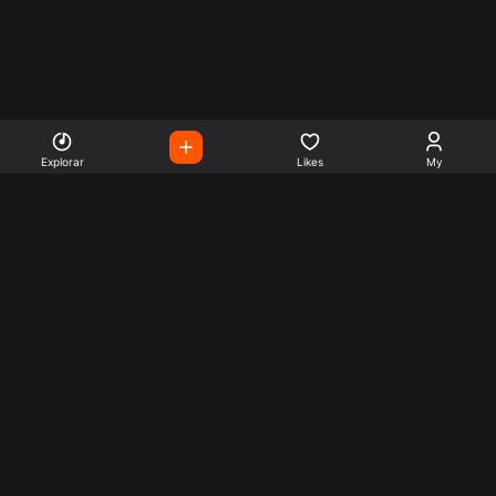
Explorar
Likes
My
Escute Rádios de Todo o
Mundo
Use a busca para encontrar sua música ou seu estilo
preferido.
Music
Company
Explore
Get this theme
Charts
Articles