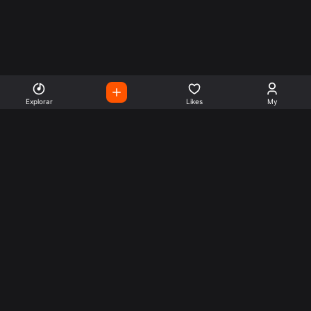
Explorar
Likes
My
Escute Rádios de Todo o
Mundo
Use a busca para encontrar sua música ou seu estilo
preferido.
Music
Company
Explore
Get this theme
Charts
Articles