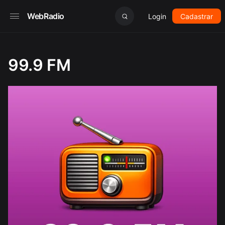
WebRadio
Login
Cadastrar
99.9 FM