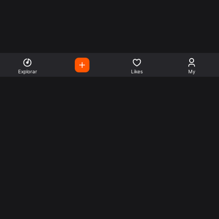
Explorar
Likes
My
Escute Rádios de Todo o
Mundo
Use a busca para encontrar sua música ou seu estilo
preferido.
Music
Company
Explore
Get this theme
Charts
Articles