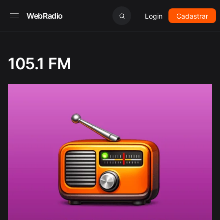
WebRadio
Login
Cadastrar
105.1 FM