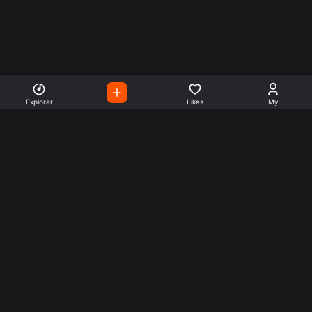
Explorar
Likes
My
Escute Rádios de Todo o
Mundo
Use a busca para encontrar sua música ou seu estilo
preferido.
Music
Company
Explore
Get this theme
Charts
Articles