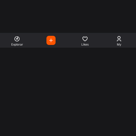
Explorar
Likes
My
Escute Rádios de Todo o
Mundo
Use a busca para encontrar sua música ou seu estilo
preferido.
Music
Company
Explore
Get this theme
Charts
Articles