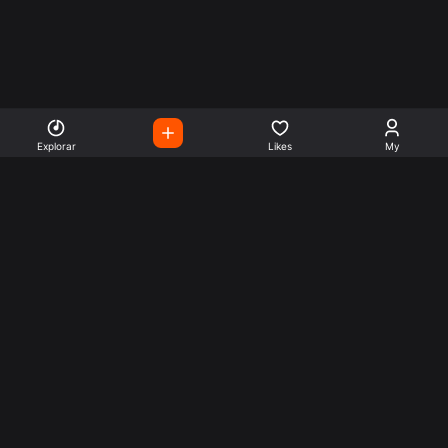
Explorar
Likes
My
Escute Rádios de Todo o
Mundo
Use a busca para encontrar sua música ou seu estilo
preferido.
Music
Company
Explore
Get this theme
Charts
Articles